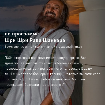
по программе
Шри Шри Рави Шанкара
Всемирно известный гуманитарный и духовный лидер
"DSN открывает вас, поднимает вашу энергию. Вся
дремлющая энергия становится более активной,
превращая мышь во льва; обычного человека в Будду.
ДСН снимает все барьеры и границы, которые вы сами себе
поставили. ДСН - это любовь в действии. Человек
переживает безграничность своего Я".