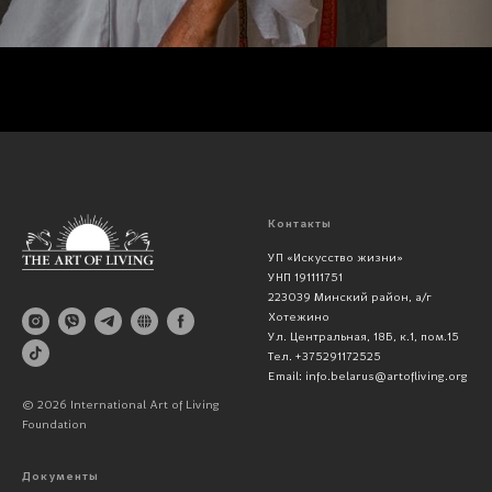
Контакты
УП «Искусство жизни»
УНП 191111751
223039 Минский район, а/г
Хотежино
Ул. Центральная, 18Б, к.1, пом.15
Тел. +375291172525
Email: info.belarus@artofliving.org
© 2026 International Art of Living
Foundation
Документы